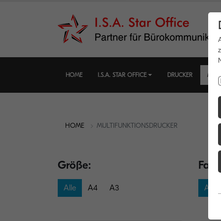
HOME
I.S.A. STAR OFFICE
DRUCKER
MUL
HOME
MULTIFUNKTIONSDRUCKER
Größe:
Farb
Alle
A4
A3
Alle