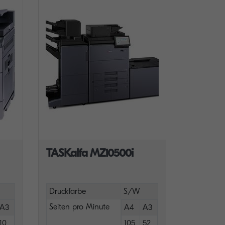
TASKalfa MZ10500i
Druckfarbe
S/W
Seiten pro Minute
A3
A4
A3
10
105
52