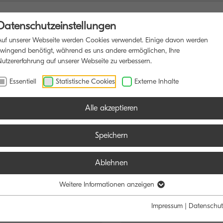
Datenschutzeinstellungen
Auf unserer Webseite werden Cookies verwendet. Einige davon werden
zwingend benötigt, während es uns andere ermöglichen, Ihre
Nutzererfahrung auf unserer Webseite zu verbessern.
TIFUNKTIONSDRUCKER
SOFTWARE
BLOG
Essentiell
Statistische Cookies
Externe Inhalte
Alle akzeptieren
Speichern
Ablehnen
e:
Funktion:
Weitere Informationen anzeigen
Schwarz/Weiß
Farbe
Alle
Scan
Fax
Impressum
|
Datenschut