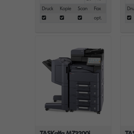
Druck
Kopie
Scan
Fax
Dru
opt.
TASKalfa MZ3200i
TA