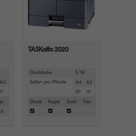
TASKalfa 2020
Druckfarbe
S/W
Seiten pro Minute
A3
A4
A3
17
20
10
ax
Druck
Kopie
Scan
Fax
pt.