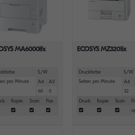
OSYS MA6000ifx
ECOSYS MZ3201ix
ckfarbe
S/W
Druckfarbe
S/W
ten pro Minute
Seiten pro Minute
A4
A3
A4
60
0
32
ck
Kopie
Scan
Fax
Druck
Kopie
Scan
F
o