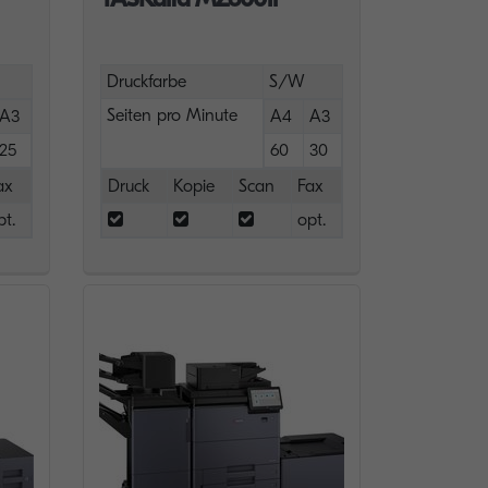
Druckfarbe
S/W
Seiten pro Minute
A3
A4
A3
25
60
30
ax
Druck
Kopie
Scan
Fax
pt.
opt.