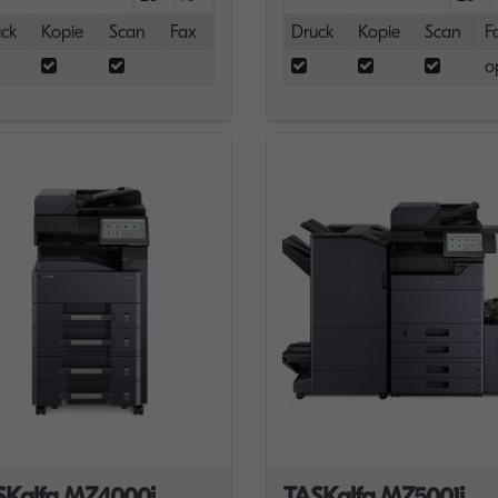
ck
Kopie
Scan
Fax
Druck
Kopie
Scan
F
o
SKalfa MZ4000i
TASKalfa MZ5001i