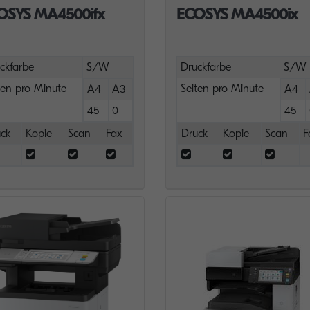
OSYS MA4500ifx
ECOSYS MA4500ix
ckfarbe
S/W
Druckfarbe
S/W
ten pro Minute
Seiten pro Minute
A4
A3
A4
45
0
45
ck
Kopie
Scan
Fax
Druck
Kopie
Scan
F