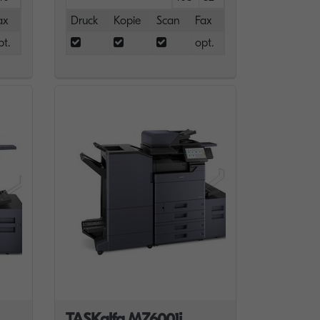
ax
Druck
Kopie
Scan
Fax
pt.
opt.
TASKalfa MZ6001i