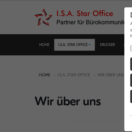
HOME
I.S.A. STAR OFFICE
DRUCKER
MUL
HOME
I.S.A. STAR OFFICE
WIR ÜBER UNS
Wir über uns