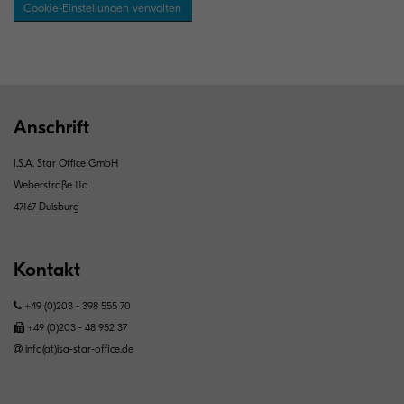
Cookie-Einstellungen verwalten
Anschrift
I.S.A. Star Office GmbH
Weberstraße 11a
47167 Duisburg
Kontakt
+49 (0)203 - 398 555 70
+49 (0)203 - 48 952 37
info(at)isa-star-office.de