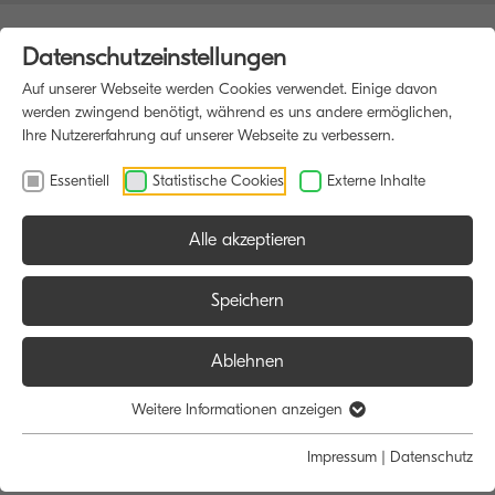
Datenschutzeinstellungen
Auf unserer Webseite werden Cookies verwendet. Einige davon
werden zwingend benötigt, während es uns andere ermöglichen,
Ihre Nutzererfahrung auf unserer Webseite zu verbessern.
Essentiell
Statistische Cookies
Externe Inhalte
Alle akzeptieren
HOME
DATENSCHUTZ
Speichern
Ablehnen
Diese Internet-Datenschutzerklärung beschreibt die Maßnahmen, die
KYOCERA zum Schutz Ihrer personenbezogenen Daten ergreift, wenn
Weitere Informationen anzeigen
diese auf KYOCERA Websites von KYOCERA erfasst werden.
Impressum
|
Datenschutz
Informationen über die Erhebung personenbezogener Daten