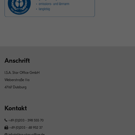
Anschrift
I.S.A. Star Office GmbH
Weberstraße 11a
47167 Duisburg
Kontakt
+49 (0)203 - 398 555 70
+49 (0)203 - 48 952 37
info(at)isa-star-office.de