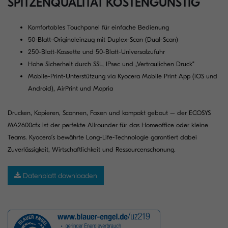
SPITZENQUALITÄT KOSTENGÜNSTIG
Komfortables Touchpanel für einfache Bedienung
50-Blatt-Originaleinzug mit Duplex-Scan (Dual-Scan)
250-Blatt-Kassette und 50-Blatt-Universalzufuhr
Hohe Sicherheit durch SSL, IPsec und „Vertraulichen Druck“
Mobile-Print-Unterstützung via Kyocera Mobile Print App (iOS und
Android), AirPrint und Mopria
Drucken, Kopieren, Scannen, Faxen und kompakt gebaut – der ECOSYS
MA2600cfx ist der perfekte Allrounder für das Homeoffice oder kleine
Teams. Kyocera‘s bewährte Long-Life-Technologie garantiert dabei
Zuverlässigkeit, Wirtschaftlichkeit und Ressourcenschonung.
Datenblatt downloaden