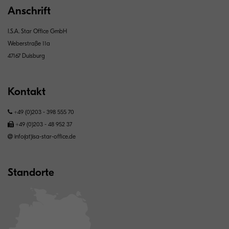
Anschrift
I.S.A. Star Office GmbH
Weberstraße 11a
47167 Duisburg
Kontakt
+49 (0)203 - 398 555 70
+49 (0)203 - 48 952 37
info(at)isa-star-office.de
Standorte